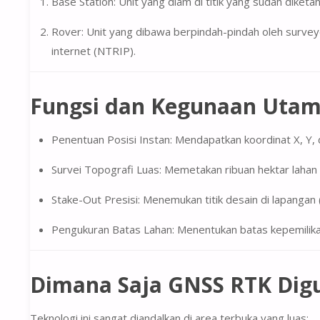
Base Station:
Unit yang diam di titik yang sudah diketa
Rover:
Unit yang dibawa berpindah-pindah oleh surveyo
internet (NTRIP).
Fungsi dan Kegunaan Uta
Penentuan Posisi Instan:
Mendapatkan koordinat X, Y, 
Survei Topografi Luas:
Memetakan ribuan hektar lahan d
Stake-Out Presisi:
Menemukan titik desain di lapangan 
Pengukuran Batas Lahan:
Menentukan batas kepemilikan 
Dimana Saja GNSS RTK Dig
Teknologi ini sangat diandalkan di area terbuka yang luas: