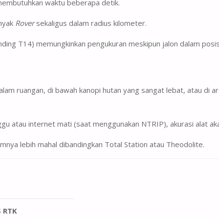
 membutuhkan waktu beberapa detik.
anyak
Rover
sekaligus dalam radius kilometer.
nding T14) memungkinkan pengukuran meskipun jalon dalam posisi 
dalam ruangan, di bawah kanopi hutan yang sangat lebat, atau di 
nggu atau internet mati (saat menggunakan NTRIP), akurasi alat ak
ya lebih mahal dibandingkan Total Station atau Theodolite.
 RTK