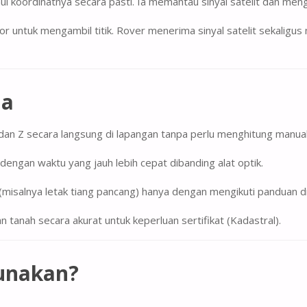
hui koordinatnya secara pasti. Ia memantau sinyal satelit dan men
r untuk mengambil titik. Rover menerima sinyal satelit sekaligus
ma
dan Z secara langsung di lapangan tanpa perlu menghitung manual
engan waktu yang jauh lebih cepat dibanding alat optik.
(misalnya letak tiang pancang) hanya dengan mengikuti panduan d
tanah secara akurat untuk keperluan sertifikat (Kadastral).
unakan?