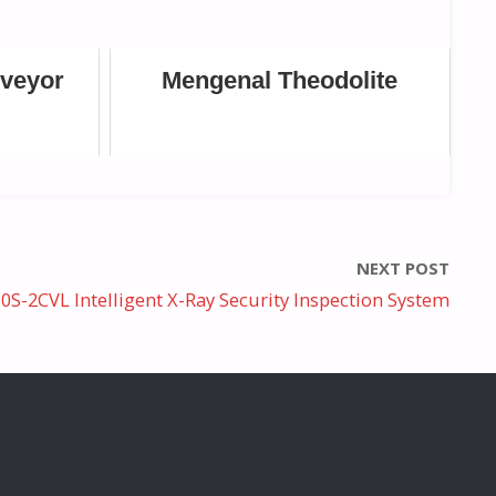
rveyor
Mengenal Theodolite
NEXT POST
0S-2CVL Intelligent X-Ray Security Inspection System