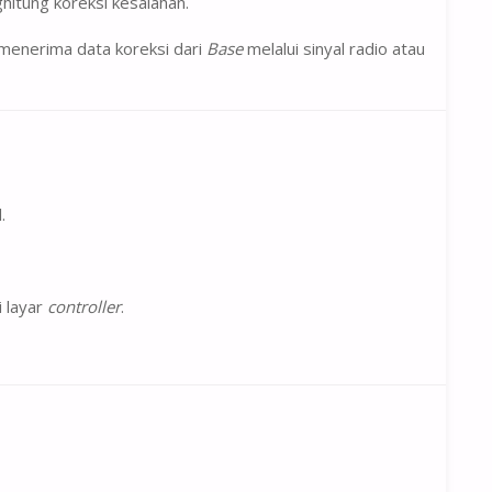
ghitung koreksi kesalahan.
 menerima data koreksi dari
Base
melalui sinyal radio atau
.
i layar
controller
.